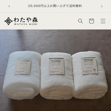
コンテン
を、日常品
20,000円以上お買い上げで送料無料
ツに進む
す。
カ
ー
ト