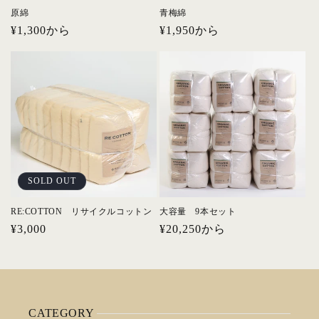
原綿
青梅綿
通
¥1,300から
通
¥1,950から
常
常
価
価
格
格
SOLD OUT
RE:COTTON リサイクルコットン
大容量 9本セット
通
¥3,000
通
¥20,250から
常
常
価
価
格
格
CATEGORY