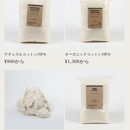
格
格
ナチュラルコットン100％
オーガニックコットン100％
通
¥900から
通
¥1,300から
常
常
価
価
格
格