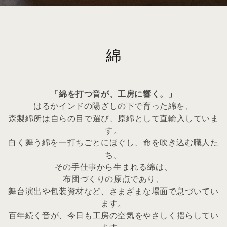
コ
綿
レ
「綿を打つ音が、工房に響く。」
ク
はるかインドの陽ざしの下で育った綿を、
森製綿所は自らの目で選び、原綿として直輸入していま
シ
す。
白く舞う綿を一打ちごとにほぐし、命を吹き込む職人た
ョ
ち。
その手仕事から生まれる綿は、
ン
布団づくりの原点であり、
舞台演出や包装資材など、さまざまな場面で息づいてい
:
ます。
百年続く音が、今日も工房の空気をやさしく揺らしてい