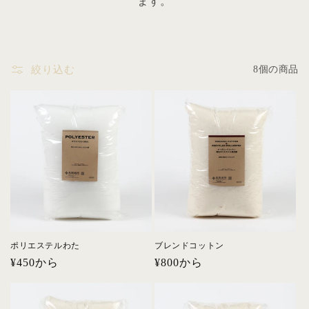
ます。
絞り込む
8個の商品
ポリエステルわた
ブレンドコットン
通
¥450から
通
¥800から
常
常
価
価