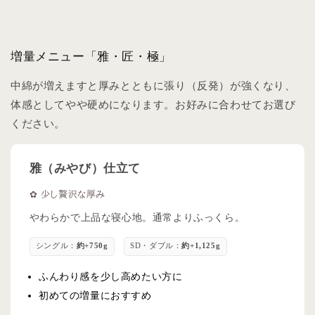
増量メニュー「雅・匠・極」
中綿が増えますと厚みとともに張り（反発）が強くなり、
体感としてやや硬めになります。お好みに合わせてお選び
ください。
雅（みやび）仕立て
✿ 少し贅沢な厚み
やわらかで上品な寝心地。通常よりふっくら。
シングル：
約+750g
SD・ダブル：
約+1,125g
ふんわり感を少し高めたい方に
初めての増量におすすめ