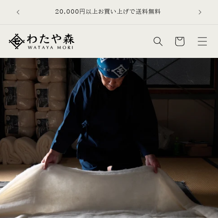
コンテン
を、日常品
20,000円以上お買い上げで送料無料
ツに進む
す。
カ
ー
ト