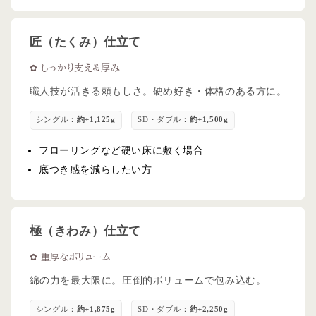
匠（たくみ）仕立て
✿ しっかり支える厚み
職人技が活きる頼もしさ。硬め好き・体格のある方に。
シングル：
約+1,125g
SD・ダブル：
約+1,500g
フローリングなど硬い床に敷く場合
底つき感を減らしたい方
極（きわみ）仕立て
✿ 重厚なボリューム
綿の力を最大限に。圧倒的ボリュームで包み込む。
シングル：
約+1,875g
SD・ダブル：
約+2,250g