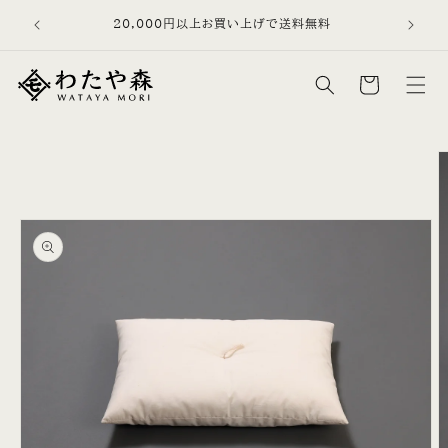
コンテン
を、日常品
20,000円以上お買い上げで送料無料
ツに進む
す。
カ
ー
ト
商品情報
にスキッ
プ