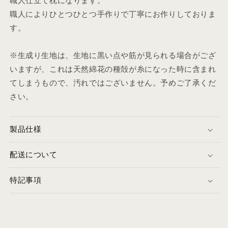
ン
ン
職人仕立て枕になります。
ま
ま
職人によりひとつひとつ手作りで丁寧にお作りしておりま
く
く
す。
ら
ら
の
の
※生成り生地は、生地に黒い点や筋が見られる場合がござ
数
数
いますが、これは天然綿花の種殻が糸になった時に含まれ
量
量
てしまうもので、汚れではございません。予めご了承くだ
を
を
さい。
減
増
ら
や
す
す
製品仕様
配送について
特記事項