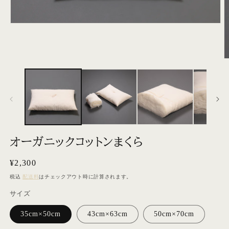
モ
ー
ダ
ル
で
メ
デ
ィ
ア
(1)
を
開
く
オーガニックコットンまくら
(2
通
¥2,300
常
税込
配送料
はチェックアウト時に計算されます。
価
サイズ
格
35cm×50cm
43cm×63cm
50cm×70cm