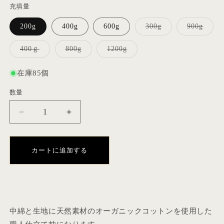
充填量
バ
バ
200g
400g
600g
300g
900g
リ
リ
エ
エ
ー
ー
バ
バ
バ
400ｇ
800g
1200g
シ
シ
リ
リ
リ
ョ
ョ
エ
エ
エ
ン
ン
ー
ー
ー
在庫85個
は
は
シ
シ
シ
売
売
ョ
ョ
ョ
り
り
ン
ン
ン
数量
数
切
切
は
は
は
れ
れ
売
売
売
量
て
て
り
り
り
オ
オ
い
い
切
切
切
る
る
れ
れ
れ
ー
ー
か
か
て
て
て
販
販
い
い
い
ガ
ガ
売
売
る
る
る
カートに追加する
ニ
ニ
で
で
か
か
か
き
き
販
販
販
ッ
ッ
ま
ま
売
売
売
せ
せ
で
で
で
ク
ク
ん
ん
き
き
き
コ
コ
ま
ま
ま
せ
せ
せ
ッ
ッ
ん
ん
ん
中綿と生地に天然素材のオーガニックコットンを使用した
ト
ト