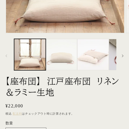
モ
ー
ダ
ル
で
メ
デ
ィ
ア
【座布団】 江戸座布団 リネン
(1)
(2
を
＆ラミー生地
開
く
通
¥22,000
常
税込
配送料
はチェックアウト時に計算されます。
価
数量
数
格