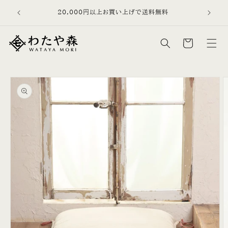
コンテン
を、日常品
20,000円以上お買い上げで送料無料
ツに進む
す。
カ
ー
ト
商品情報
にスキッ
プ