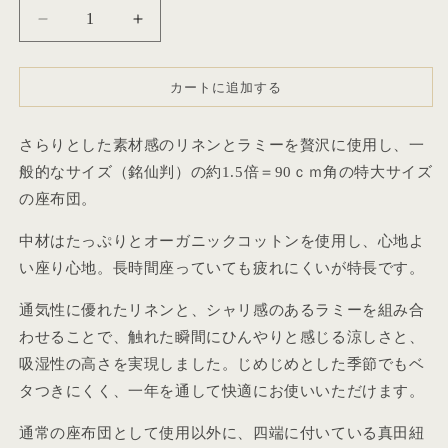
量
【座
【座
布
布
団】
団】
カートに追加する
江
江
戸
戸
さらりとした素材感のリネンとラミーを贅沢に使用し、一
座
座
布
布
般的なサイズ（銘仙判）の約1.5倍＝90ｃｍ角の特大サイズ
団
団
の座布団。
リ
リ
中材はたっぷりとオーガニックコットンを使用し、心地よ
ネ
ネ
ン
ン
い座り心地。長時間座っていても疲れにくいが特長です。
＆
＆
通気性に優れたリネンと、シャリ感のあるラミーを組み合
ラ
ラ
わせることで、触れた瞬間にひんやりと感じる涼しさと、
ミ
ミ
ー
ー
吸湿性の高さを実現しました。じめじめとした季節でもベ
生
生
タつきにくく、一年を通して快適にお使いいただけます。
地
地
通常の座布団として使用以外に、四端に付いている真田紐
の
の