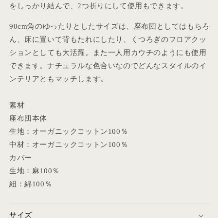
数
数
をしっかり結んで、2つ折りにして使用もできます。
量
量
90cm角のゆったりとしたサイズは、座布団としてはもちろ
を
を
ん、床に置いて背もたれにしたり、くつろぎのフロアクッ
減
増
ら
や
ションとしても大活躍。また一人用カウチのようにも使用
す
す
できます。ナチュラルな色合いなのでどんなスタイルのイ
ンテリアともマッチします。
素材
座布団本体
生地：オーガニックコットン100％
中材：オーガニックコットン100％
カバー
生地：麻100％
紐：綿100％
サイズ